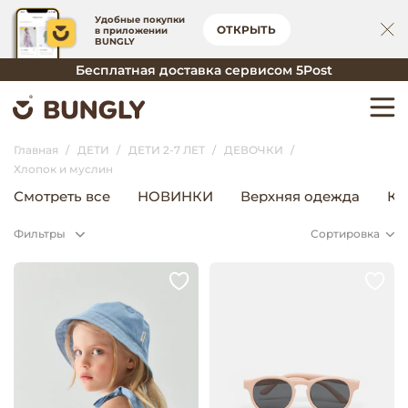
Удобные покупки
ОТКРЫТЬ
в приложении
BUNGLY
Бесплатная доставка сервисом 5Post
Главная
ДЕТИ
ДЕТИ 2-7 ЛЕТ
ДЕВОЧКИ
Хлопок и муслин
Смотреть все
НОВИНКИ
Верхняя одежда
Ко
Фильтры
Сортировка