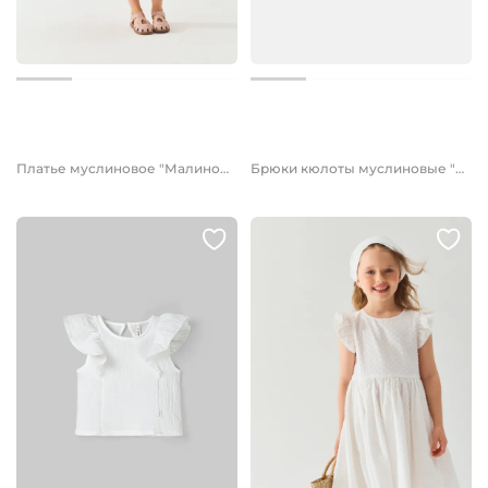
от 2 699 руб.
2 199 руб.
Платье муслиновое "Малиновый йогурт"
Брюки кюлоты муслиновые "Клубничный смузи"