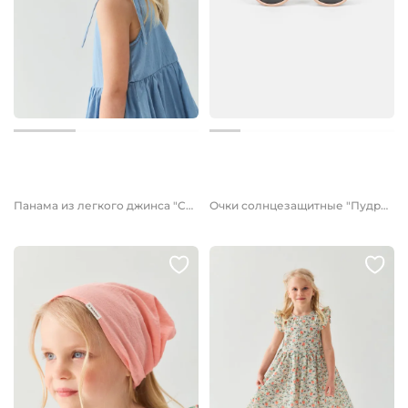
1 599 руб.
1 399 руб.
1 199 руб.
Панама из легкого джинса "Светло-голубая"
Очки солнцезащитные "Пудра"