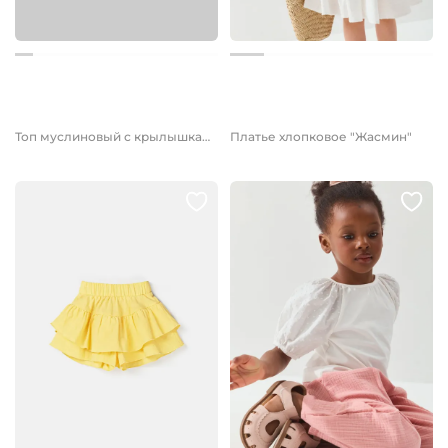
от 1 699 руб.
от 2 699 руб.
Топ муслиновый с крылышками "Молоко"
Платье хлопковое "Жасмин"