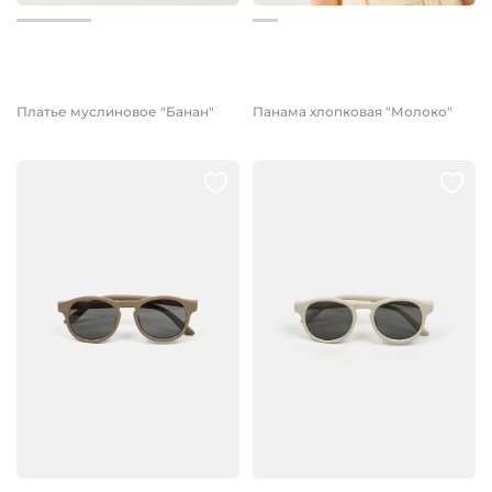
от 2 699 руб.
1 499 руб.
Платье муслиновое "Банан"
Панама хлопковая "Молоко"