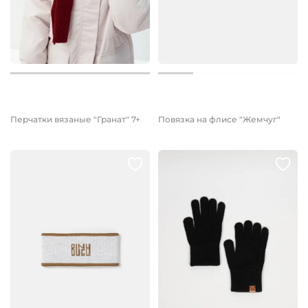
1 199 руб.
899 руб.
600 руб.
Перчатки вязаные "Гранат" 7+
Повязка на флисе "Жемчуг"