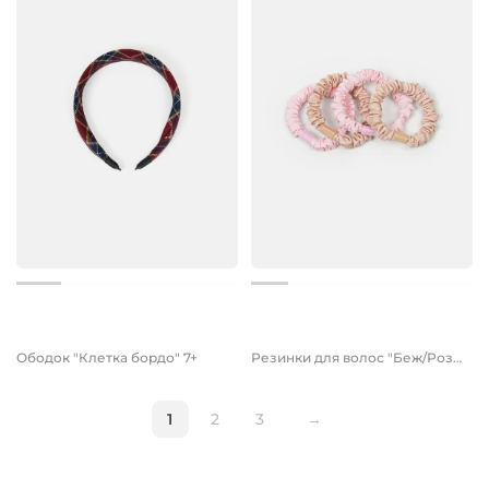
499 руб.
999 руб.
349 руб.
Ободок "Клетка бордо" 7+
Резинки для волос "Беж/Роза" 4 шт
1
2
3
→