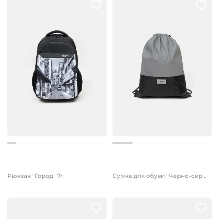
5 699 руб.
999 руб.
Рюкзак "Город" 7+
Сумка для обуви "Черно-серая" 7+