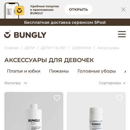
Удобные покупки
ОТКРЫТЬ
в приложении
BUNGLY
Бесплатная доставка сервисом 5Post
Главная
ДЕТИ
ДЕТИ 7-16 ЛЕТ
ДЕВОЧКИ
Аксессуары
АКСЕССУАРЫ ДЛЯ ДЕВОЧЕК
Платья и юбки
Пижамы
Головные уборы
А
Фильтры
Сортировка