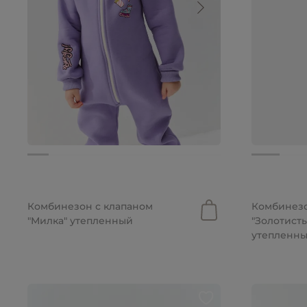
от 4 699 руб.
от 4 699 ру
от 3 806 руб.
от 3 853 р
Комбинезон с клапаном
Комбинезо
"Милка" утепленный
"Золотист
утепленн