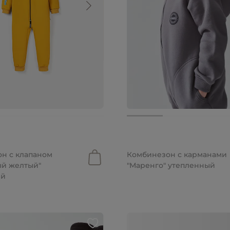
б.
уб.
от 3 599 руб.
н с клапаном
Комбинезон с карманами
ый желтый"
"Маренго" утепленный
ый