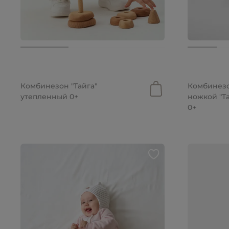
от 2 799 руб.
2 999 руб
Комбинезон "Тайга"
Комбинезо
утепленный 0+
ножкой "Т
0+