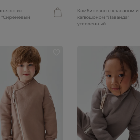
уб.
от 2 367 руб.
инезон из
Комбинезон с клапаном и
 "Сиреневый
капюшоном "Лаванда"
утепленный