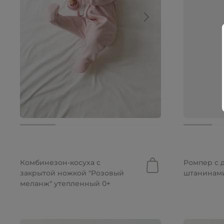
2 999 руб.
от 3 499 
Комбинезон-косуха с
Ромпер с
закрытой ножкой "Розовый
штанинами
меланж" утепленный 0+