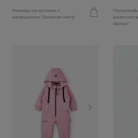
2 499 руб.
от 2 799 р
Ромпер на молнии с
Полукомб
капюшоном "Зеленая мята"
джинскота
крокус"