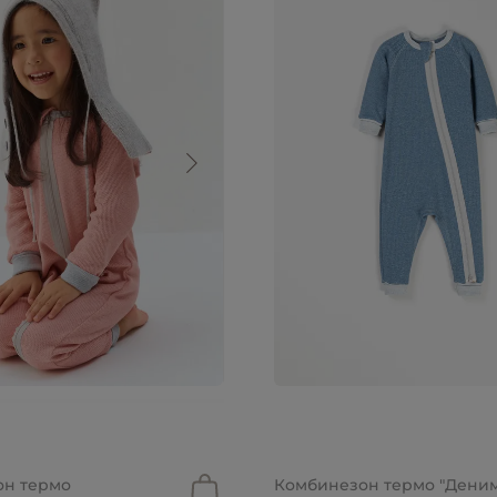
.
2 699 руб.
он термо
Комбинезон термо "Деним