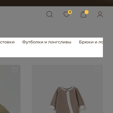
0
лстовки
Футболки и лонгсливы
Брюки и лосин