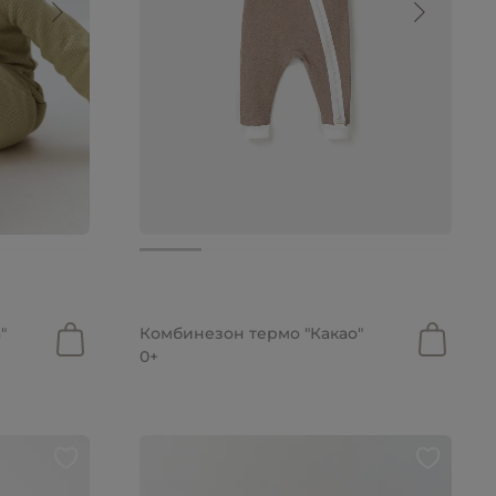
2 699 руб.
"
Комбинезон термо "Какао"
0+