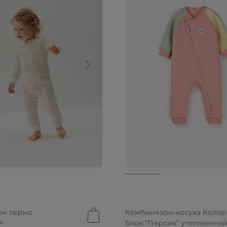
.
от 2 799 руб.
он термо
Комбинезон-косуха Колор
+
блок "Персик" утепленны