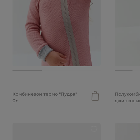
2 699 руб.
2 999 руб
Комбинезон термо "Пудра"
Полукомб
0+
джинсовый