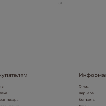
0+
купателям
Информа
та
О нас
авка
Карьера
рат товара
Контакты