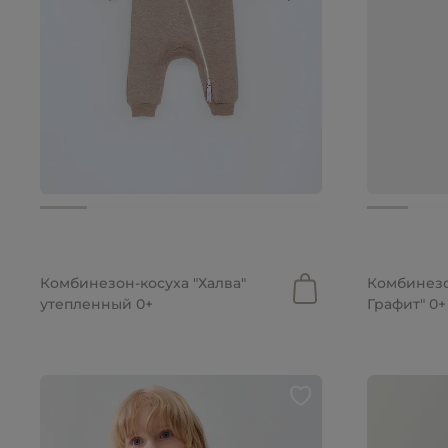
от 2 399 ру
2 699 руб.
от 1 439 р
Комбинезон-косуха "Халва"
Комбинезо
утепленный 0+
Графит" 0+