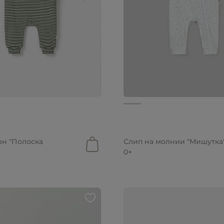
б.
уб.
1 999 руб.
н "Полоска
Слип на молнии "Мишутка
0+