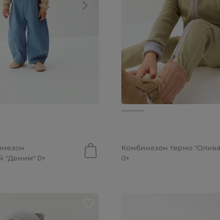
.
2 699 руб.
инезон
Комбинезон термо "Олива
 "Деним" 0+
0+