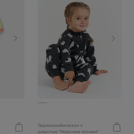
3 999 руб.
2 799 руб.
Термокомбинезон с
й
шерстью "Морские котики"