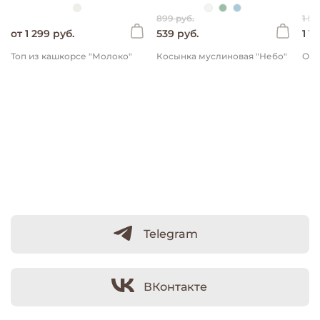
899 руб.
1 59
от 1 299 руб.
539 руб.
1 1
Топ из кашкорсе "Молоко"
Косынка муслиновая "Небо"
Telegram
ВКонтакте