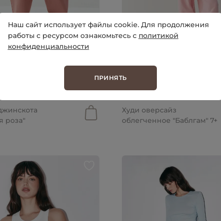
Наш сайт использует файлы cookie. Для продолжения
работы с ресурсом ознакомьтесь с
политикой
конфиденциальности
ПРИНЯТЬ
от 3 499 руб.
руб.
от 2 099 руб.
джинскота
Худи оверсайз
я роза"
облегченное "Баблгам" 7+