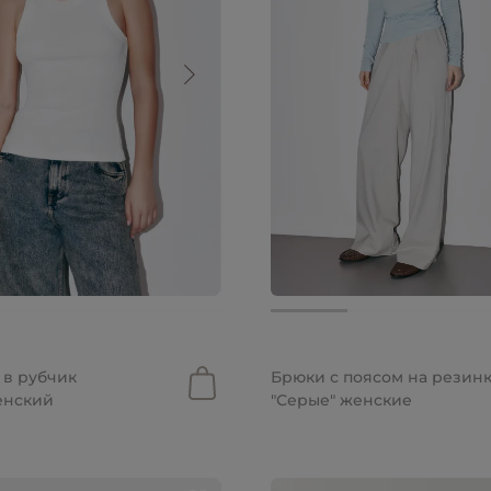
7 990 руб.
 в рубчик
Брюки с поясом на резин
енский
"Серые" женские