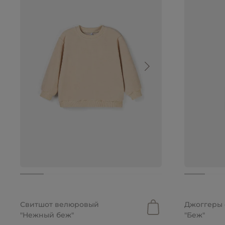
от 2 099 руб.
от 2 399 р
Свитшот велюровый
Джоггеры
"Нежный беж"
"Беж"