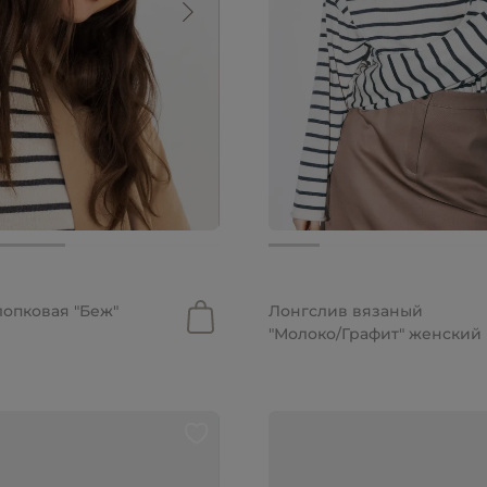
.
5 290 руб.
лопковая "Беж"
Лонгслив вязаный
"Молоко/Графит" женский