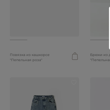
499 руб.
от 2 099 
Повязка из кашкорсе
Брюки из 
"Пепельная роза"
"Пепельна