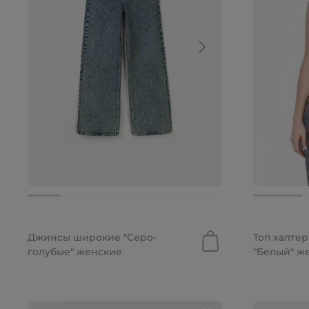
2 690 руб.
7 990 руб.
1 790 руб.
Джинсы широкие "Серо-
Топ халтер
голубые" женские
"Белый" ж