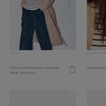
16 990 руб.
11 893 руб.
2 990 руб
Пальто утепленное на запах
Повязка х
"Беж" женское