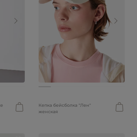
2 290 руб.
ке
Кепка бейсболка "Лен"
женская