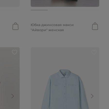
6 990 руб.
4 893 руб.
Юбка джинсовая макси
"Айвори" женская