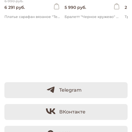
6 990 руб.
6 291 руб.
5 990 руб.
2 9
Платье сарафан вязаное "Темно-синее" женское
Бралетт "Черное кружево" женский
Telegram
ВКонтакте