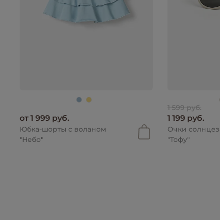
1 599 руб.
от 1 999 руб.
1 199 руб.
Юбка-шорты с воланом
Очки солнце
"Небо"
"Тофу"