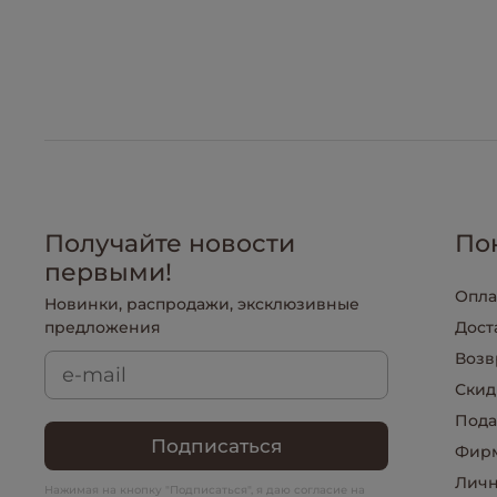
Получайте новости
По
первыми!
Опла
Новинки, распродажи, эксклюзивные
предложения
Дост
Возв
Скид
Пода
Подписаться
Фирм
Личн
Нажимая на кнопку "Подписаться", я даю согласие на