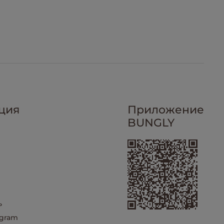
ция
Приложение
BUNGLY
ь
egram