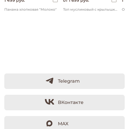
1 499 руб.
от 1 699 руб.
1 1
Панама хлопковая "Молоко"
Топ муслиновый с крылышками "Молоко"
Telegram
ВКонтакте
MAX