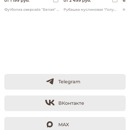
от 1 199 руб.
от 2 499 руб.
649
Футболка оверсайз "Белая" 7+
Рубашка муслиновая "Голубая" с коротким рукавом 7+
Telegram
ВКонтакте
MAX