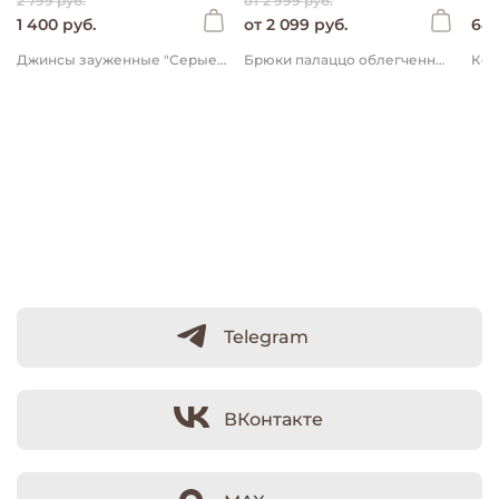
2 799 руб.
от 2 999 руб.
1 400 руб.
от 2 099 руб.
649
Джинсы зауженные "Серые" 7+
Брюки палаццо облегченные "Уголь" 7+
Telegram
ВКонтакте