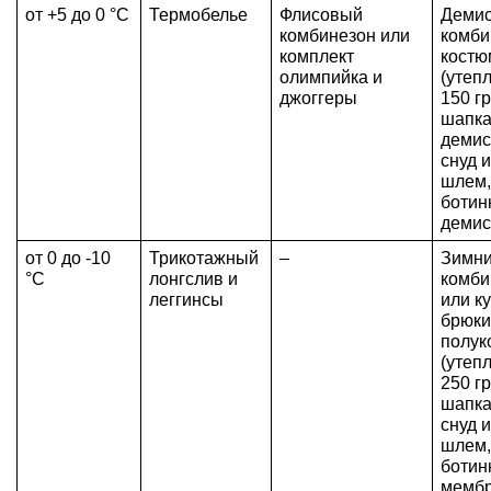
от +5 до 0 °C
Термобелье
Флисовый 
Демис
комбинезон или 
комби
комплект 
костюм
олимпийка и 
(утеп
джоггеры
150 гр
шапка
демис
снуд 
шлем,
ботинк
демис
от 0 до -10 
Трикотажный 
–
Зимни
°C
лонгслив и 
комби
леггинсы
или ку
брюки
полук
(утеп
250 гр
шапка
снуд 
шлем,
ботин
мемб