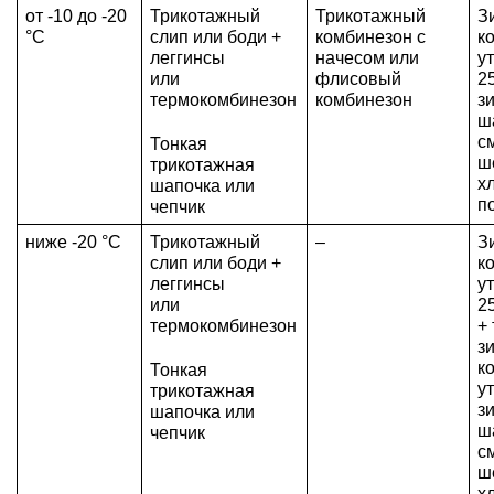
от -10 до -20 
Трикотажный 
Трикотажный 
З
°C
слип или боди + 
комбинезон с 
к
леггинсы
начесом или 
у
или 
флисовый 
25
термокомбинезон
комбинезон
з
ша
с
Тонкая 
ше
трикотажная 
х
шапочка или 
п
чепчик
ниже -20 °C
Трикотажный 
–
З
слип или боди + 
к
леггинсы
у
или 
2
термокомбинезон
+ 
з
ко
Тонкая 
ут
трикотажная 
з
шапочка или 
ша
чепчик
с
ше
х