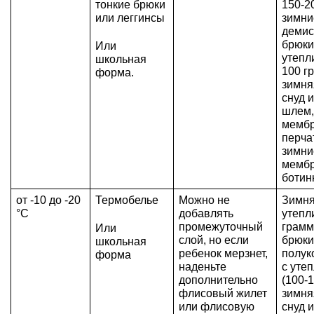
тонкие брюки 
150-20
или леггинсы
зимни
демис
брюки 
Или 
утепл
школьная 
100 гр
форма.
зимня
снуд 
шлем, 
мембр
перчат
зимние
мембр
ботин
от -10 до -20 
Термобелье
Можно не 
Зимняя
°C
добавлять 
утепл
промежуточный 
грамм,
Или 
слой, но если 
брюки 
школьная 
ребенок мерзнет, 
полук
форма
наденьте 
с утеп
дополнительно 
(100-1
флисовый жилет 
зимня
или флисовую 
снуд 