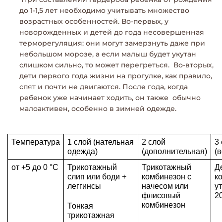
до 1-1,5 лет необходимо учитывать множество
возрастных особенностей. Во-первых, у
новорожденных и детей до года несовершенная
терморегуляция: они могут замерзнуть даже при
небольшом морозе, а если малыш будет укутан
слишком сильно, то может перегреться. Во-вторых,
дети первого года жизни на прогулке, как правило,
спят и почти не двигаются. После года, когда
ребенок уже начинает ходить, он также обычно
малоактивен, особенно в зимней одежде.
Температура
1 слой (нательная 
2 слой
3
одежда)
(дополнительная)
(
от +5 до 0 °C
Трикотажный 
Трикотажный 
Д
слип или боди + 
комбинезон с 
к
леггинсы
начесом или 
у
флисовый 
2
комбинезон
Тонкая 
трикотажная 