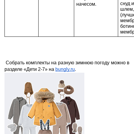
снуд 
начесом.
шлем,
(лучше
мембр
ботин
мемб
Собрать комплекты на разную зимнюю погоду можно в 
разделе «Дети 2-7» на 
bungly.ru
. 