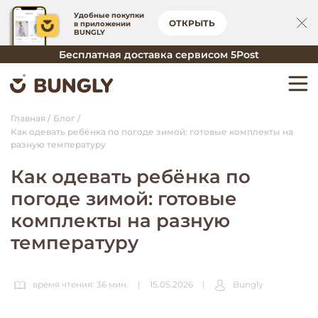
Удобные покупки
ОТКРЫТЬ
в приложении
BUNGLY
Бесплатная доставка сервисом 5Post
Главная
Блог
Как одевать ребёнка по погоде зимой: готовые комплекты на
разную температуру
Как одевать ребёнка по
погоде зимой: готовые
комплекты на разную
температуру
время чтения: 36 мин.
|
15.05.2026
|
Bungly