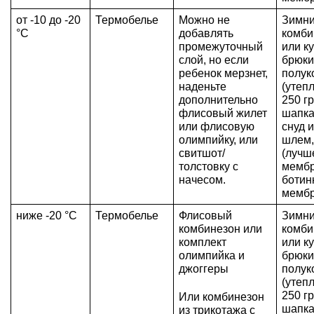
от -10 до -20 
Термобелье
Можно не 
Зимни
°C
добавлять 
комби
промежуточный 
или ку
слой, но если 
брюки
ребенок мерзнет, 
полук
наденьте 
(утеп
дополнительно 
250 гр
флисовый жилет 
шапка
или флисовую 
снуд 
олимпийку, или 
шлем,
свитшот/
(лучше
толстовку с 
мембр
начесом.
ботин
мемб
ниже -20 °C
Термобелье
Флисовый 
Зимни
комбинезон или 
комби
комплект 
или ку
олимпийка и 
брюки
джоггеры
полук
(утеп
250 гр
Или комбинезон 
шапка
из трикотажа с 