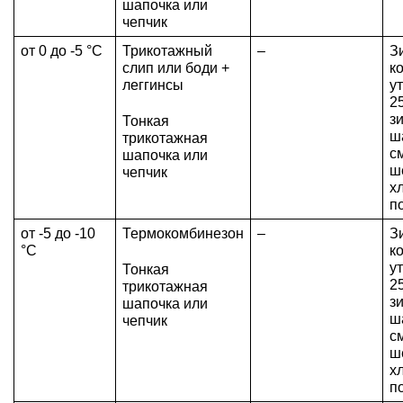
шапочка или 
чепчик
от 0 до -5 °C
Трикотажный 
–
З
слип или боди + 
к
леггинсы
у
25
з
Тонкая 
ша
трикотажная 
с
шапочка или 
ше
чепчик
х
п
от -5 до -10 
Термокомбинезон
–
З
°C
к
у
Тонкая 
25
трикотажная 
з
шапочка или 
ша
чепчик
с
ше
х
п