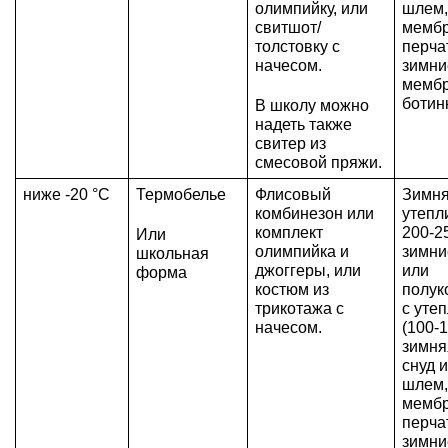
олимпийку, или 
шлем, 
свитшот/
мембр
толстовку с 
перчат
начесом.
зимние
мембр
ботин
В школу можно 
надеть также 
свитер из 
смесовой пряжи.
ниже -20 °C
Термобелье
Флисовый 
Зимняя
комбинезон или 
утепл
комплект 
200-25
Или 
олимпийка и 
зимни
школьная 
джоггеры, или 
или 
форма
костюм из 
полук
трикотажа с 
с утеп
начесом.
(100-1
зимня
снуд 
шлем, 
мембр
перчат
зимние