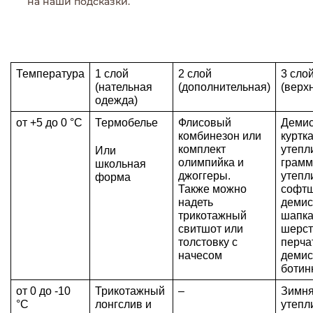
на наши подсказки.
Температура
1 слой 
2 слой
3 сло
(нательная 
(дополнительная)
(верх
одежда)
от +5 до 0 °C
Термобелье
Флисовый 
Демис
комбинезон или 
куртка 
комплект 
утепл
Или 
олимпийка и 
грамм 
школьная 
джоггеры.
утепл
форма
Также можно 
софтш
надеть 
демис
трикотажный 
шапка 
свитшот или 
шерст
толстовку с 
перчат
начесом
демис
ботин
от 0 до -10 
Трикотажный 
–
Зимняя
°C
лонгслив и 
утепл