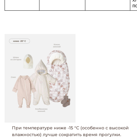
п
При температуре ниже -15 °C (особенно с высокой
влажностью) лучше сократить время прогулки.