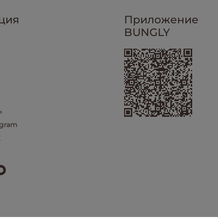
ция
Приложение
BUNGLY
ь
egram
X