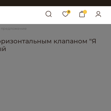
0
 предложение
оризонтальным клапаном "Я
ый