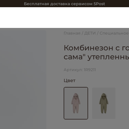
Бесплатная доставка сервисом 5Post
Главная
ДЕТИ
Специальное
Комбинезон с г
сама" утепленн
Артикул:
1R9211
Цвет