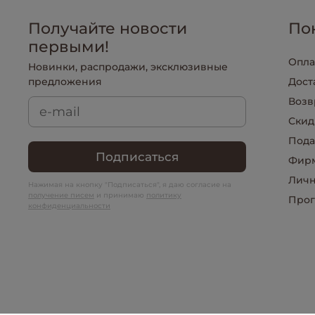
Получайте новости
По
первыми!
Опла
Новинки, распродажи, эксклюзивные
предложения
Дост
Возв
Скид
Пода
Подписаться
Фирм
Личн
Нажимая на кнопку "Подписаться", я даю согласие на
получение писем
и принимаю
политику
Прог
конфиденциальности