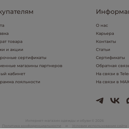
купателям
Информа
та
О нас
авка
Карьера
рат товара
Контакты
ки и акции
Статьи
рочные сертификаты
Сертификаты
енные магазины партнеров
Обратная связ
ый кабинет
На связи в Tel
рамма лояльности
На связи в MA
Интернет-магазин одежды и обуви © 2026
Политика конфиденциальности
и
Условия использования сайта