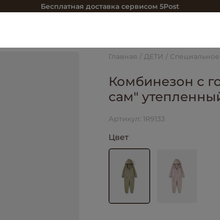
Бесплатная доставка сервисом 5Post
Главная
ДЕТИ
Специальное
Комбинезон с г
сам" утепленны
Артикул:
1R9133
Цвет