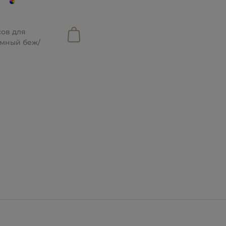
сов для
емный беж/