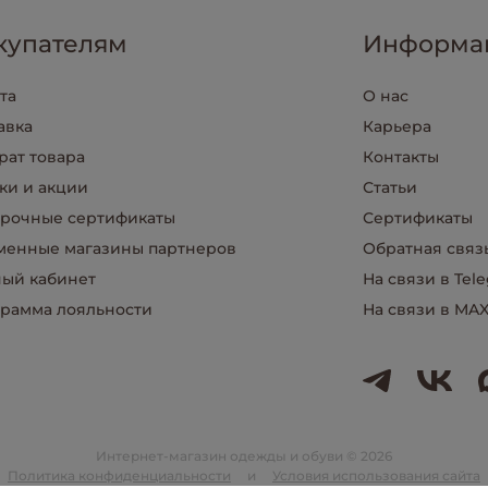
купателям
Информа
та
О нас
авка
Карьера
рат товара
Контакты
ки и акции
Статьи
рочные сертификаты
Сертификаты
енные магазины партнеров
Обратная связ
ый кабинет
На связи в Tel
рамма лояльности
На связи в MA
Интернет-магазин одежды и обуви © 2026
Политика конфиденциальности
и
Условия использования сайта