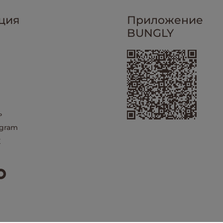
ция
Приложение
BUNGLY
ь
egram
X