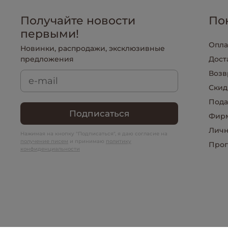
Получайте новости
По
первыми!
Опла
Новинки, распродажи, эксклюзивные
предложения
Дост
Возв
Скид
Пода
Подписаться
Фирм
Личн
Нажимая на кнопку "Подписаться", я даю согласие на
получение писем
и принимаю
политику
Прог
конфиденциальности