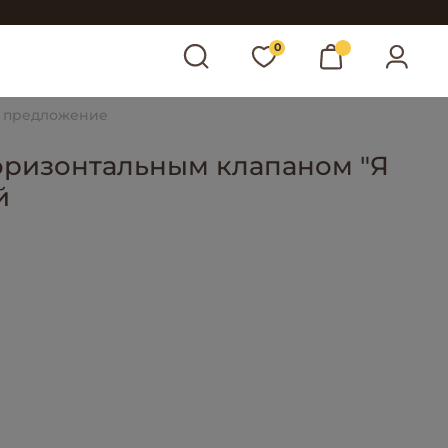
0
 предложение
оризонтальным клапаном "Я
й