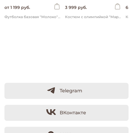
от 1 199 руб.
3 999 руб.
649
Футболка базовая "Молоко" с карманом
Костюм с олимпийкой "Маренго" облегченный
Telegram
ВКонтакте