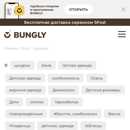
Удобные покупки
ОТКРЫТЬ
в приложении
BUNGLY
Бесплатная доставка сервисом 5Post
Главная
Блог
шнурки
#
шнурки
Зима
теплая одежда
Детская одежда
комбинезоны
Осень
верхняя одежда
Демисезон
Детские размеры
Дети
хлопок
термобелье
Новорожденные
#бангли_комбинезон
Весна
Младенцы
детская_одежда
таблицы