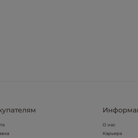
купателям
Информа
та
О нас
авка
Карьера