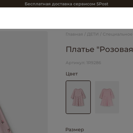
Бесплатная доставка сервисом 5Post
Главная
ДЕТИ
Специальное
Платье "Розова
Артикул:
1R9286
Цвет
Размер