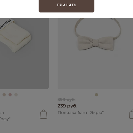
ПРИНЯТЬ
399 руб.
239 руб.
ша
Повязка бант "Экрю"
Тофу"