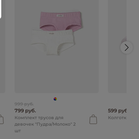
999 руб.
799 руб.
599 руб.
Комплект трусов для
Колготки "Пу
девочек "Пудра/Молоко" 2
шт