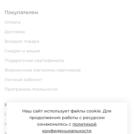
Покупателям
Оплата
Доставка
Возврат товара
Скидки и акции
Подарочные сертификаты
Фирменные магазины партнеров
Личный кабинет
Программа лояльности
Информация
Наш сайт использует файлы cookie. Для
О нас
продолжения работы с ресурсом
Карьера
ознакомьтесь с
политикой
конфиденциальности
Контакты