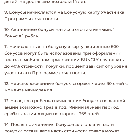
детей, не достигших возраста 14 лет.
9. Бонусы начисляются на Бонусную карту Участника
Программы лояльности.
10. Акционные бонусы начисляются активными. 1
бонус = 1 рубль.
11. Начисленные на бонусную карту акционные 500
бонусов могут быть использованы при оформлении
заказа в мобильном приложении BUNGLY для оплаты
до 40% стоимости покупки, процент зависит от уровня
участника в Программе лояльности.
12. Неиспользованные бонусы сгорают через 30 дней с
момента начисления.
13. На одного ребенка начисление бонусов по данной
акции возможно 1 раз в год. Минимальный период
срабатывания Акции повторно – 365 дней.
14. После применения бонусов для оплаты части
покупки оставшаяся часть стоимости товара может