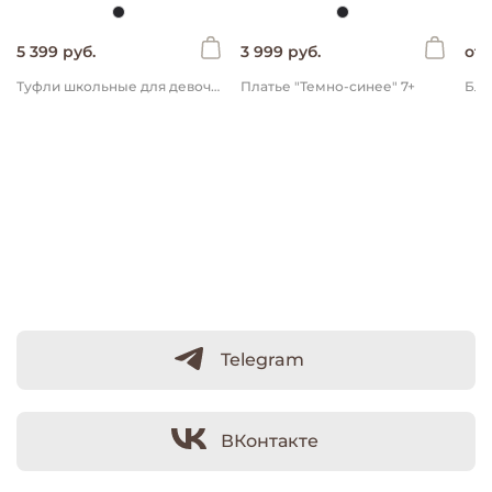
5 399 руб.
3 999 руб.
от 
Туфли школьные для девочки "Черные" 7+
Платье "Темно-синее" 7+
Telegram
ВКонтакте