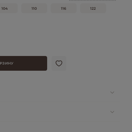
104
110
116
122
ОРЗИНУ