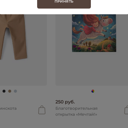
ПРИНЯТЬ
250 руб.
инскота
Благотворительная
открытка «Мечтай!»