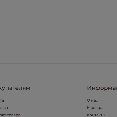
купателям
Информа
та
О нас
авка
Карьера
рат товара
Контакты