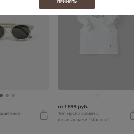
ПРИНЯТЬ
от 1 699 руб.
защитные
Топ муслиновый с
крылышками "Молоко"