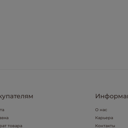
купателям
Информа
та
О нас
авка
Карьера
рат товара
Контакты