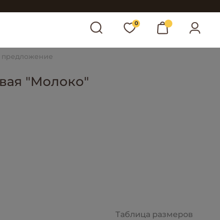
0
 предложение
вая "Молоко"
Таблица размеров