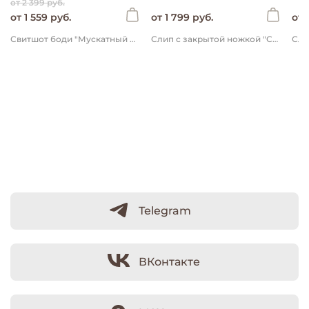
от 2 399 руб.
от 1 559 руб.
от 1 799 руб.
от 
Свитшот боди "Мускатный орех" 0+
Слип с закрытой ножкой "Сливки" 0+
Telegram
ВКонтакте