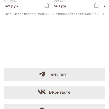
499 руб.
499 руб.
349 руб.
349 руб.
399
Крабики для волос "Разноцветные" 10 шт
Резинки для волос "Беж/Роза" 4 шт
Нос
Telegram
ВКонтакте