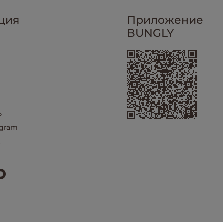
ция
Приложение
BUNGLY
ь
egram
X