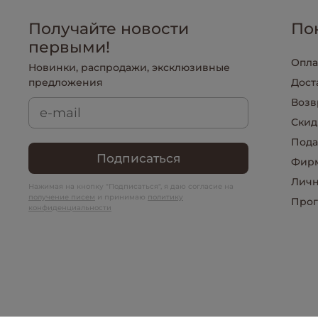
Получайте новости
По
первыми!
Опла
Новинки, распродажи, эксклюзивные
предложения
Дост
Возв
Скид
Пода
Подписаться
Фирм
Личн
Нажимая на кнопку "Подписаться", я даю согласие на
получение писем
и принимаю
политику
Прог
конфиденциальности