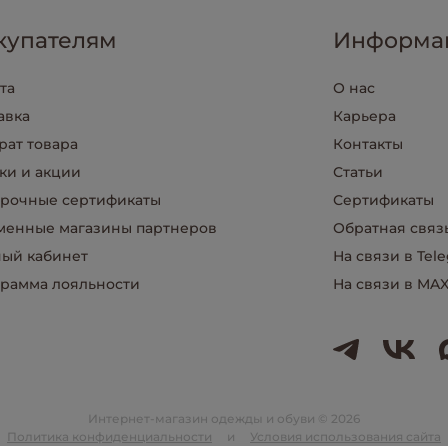
купателям
Информа
та
О нас
авка
Карьера
рат товара
Контакты
ки и акции
Статьи
рочные сертификаты
Сертификаты
енные магазины партнеров
Обратная связ
ый кабинет
На связи в Tel
рамма лояльности
На связи в MA
Интернет-магазин одежды и обуви © 2026
Политика конфиденциальности
и
Условия использования сайта