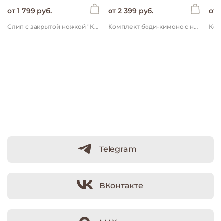
от 1 799 руб.
от 2 399 руб.
от 
Слип с закрытой ножкой "Крем-брюле" 0+
Комплект боди-кимоно с наружными швами "Сливки/Крем-брюле" 2 шт 0+
Telegram
ВКонтакте