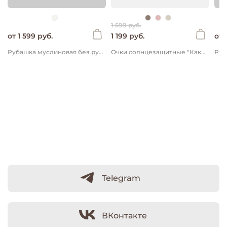
1 599 руб.
от 1 599 руб.
1 199 руб.
от 
Рубашка муслиновая без рукавов "Молоко"
Очки солнцезащитные "Какао"
Telegram
ВКонтакте