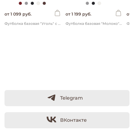
от 1 099 руб.
от 1 199 руб.
от 
Футболка базовая "Уголь" с карманом
Футболка базовая "Молоко" с карманом
Фут
Telegram
ВКонтакте