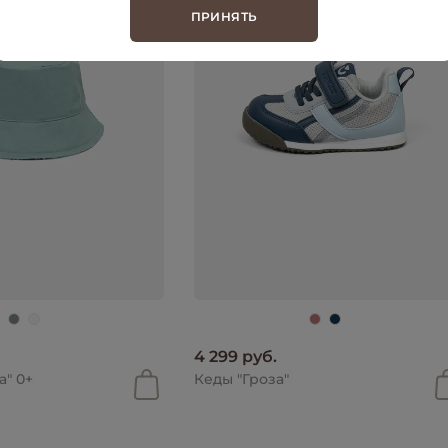
ПРИНЯТЬ
4 299 руб.
" 0+
Кеды "Гроза"