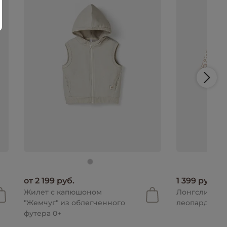
от 2 199 руб.
1 399 руб.
Жилет с капюшоном
Лонгслив "Б
"Жемчуг" из облегченного
леопард" 0+
футера 0+