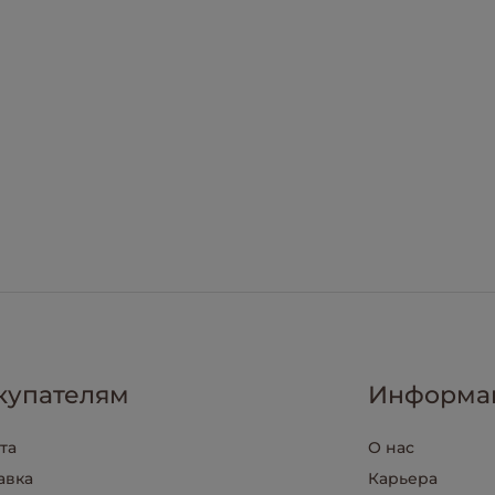
купателям
Информа
та
О нас
авка
Карьера