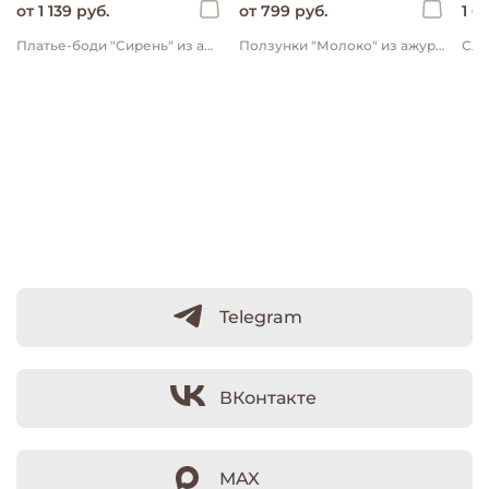
от 1 139 руб.
от 799 руб.
1 6
Платье-боди "Сирень" из ажурного хлопка 0+
Ползунки "Молоко" из ажурного хлопка 0+
Telegram
ВКонтакте
MAX