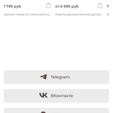
1 799 руб.
от 6 999 руб.
7 2
Шапка тыква из смесовой шерсти однослойная "Графит"
Куртка демисезонная дутая "Океан"
Telegram
ВКонтакте